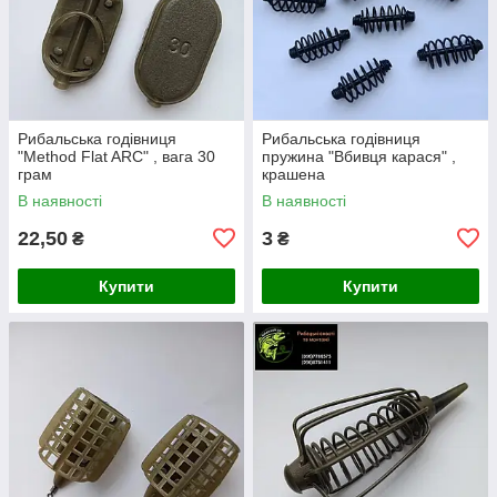
Рибальська годівниця
Рибальська годівниця
"Method Flat ARC" , вага 30
пружина "Вбивця карася" ,
грам
крашена
В наявності
В наявності
22,50
3
₴
₴
Купити
Купити