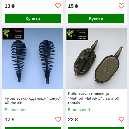
13
15
₴
₴
Купити
Купити
Рибальська годівниця
Рибальська годівниця "Конус"
"Method Flat ARC" , вага 50
40 грамів
грамів
В наявності
В наявності
17
22
₴
₴