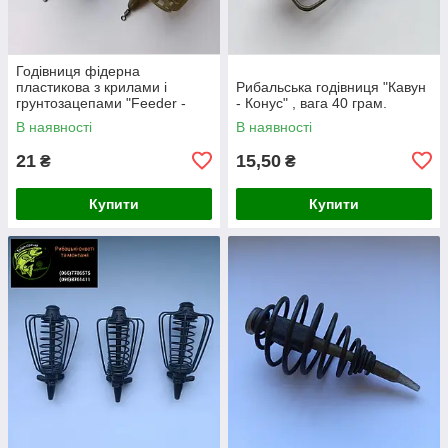
Годівниця фідерна
пластикова з крилами і
Рибальська годівниця "Кавун
грунтозацепами "Feeder -
- Конус" , вага 40 грам.
Sport" , вага 50 грам
В наявності
В наявності
21
15,50
₴
₴
Купити
Купити