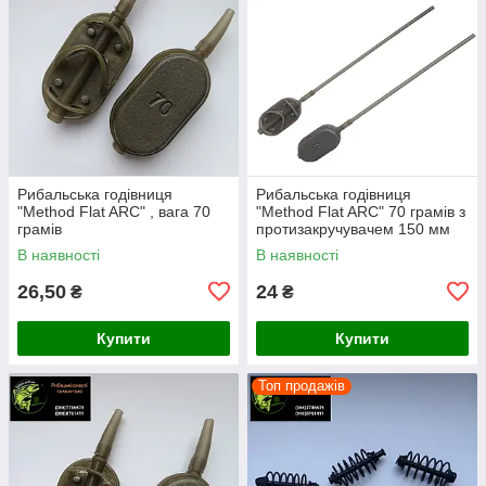
Рибальська годівниця
Рибальська годівниця
"Method Flat ARC" , вага 70
"Method Flat ARC" 70 грамів з
грамів
протизакручувачем 150 мм
В наявності
В наявності
26,50
24
₴
₴
Купити
Купити
Топ продажів