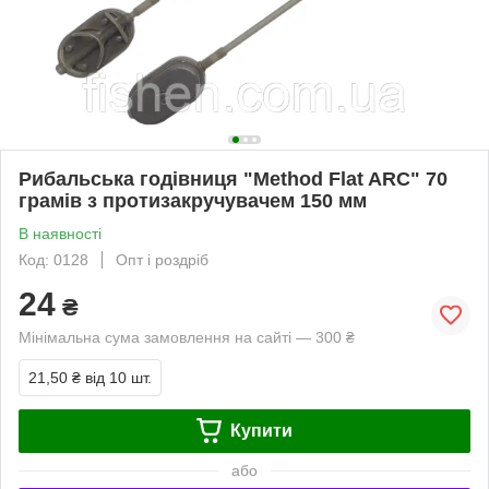
Рибальська годівниця "Method Flat ARC" 70
грамів з протизакручувачем 150 мм
В наявності
Код: 0128
Опт і роздріб
24
₴
Мінімальна сума замовлення на сайті — 300 ₴
21,50 ₴
від 10 шт.
Купити
або