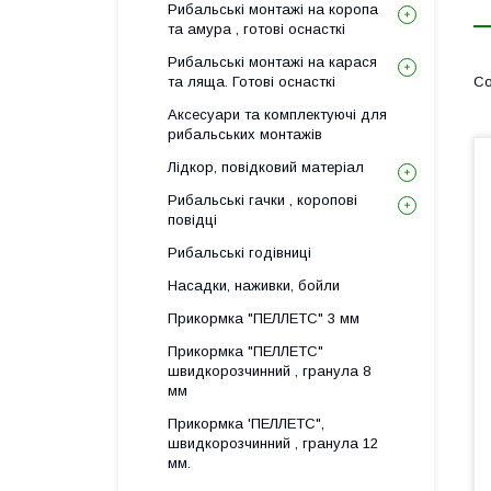
Рибальські монтажі на коропа
та амура , готові оснасткі
Рибальські монтажі на карася
та ляща. Готові оснасткі
Аксесуари та комплектуючі для
рибальських монтажів
Лідкор, повiдковий матеріал
Рибальські гачки , коропові
повідці
Рибальські годівниці
Насадки, наживки, бойли
Прикормка "ПЕЛЛЕТС" 3 мм
Прикормка "ПЕЛЛЕТС"
швидкорозчинний , гранула 8
мм
Прикормка 'ПЕЛЛЕТС",
швидкорозчинний , гранула 12
мм.