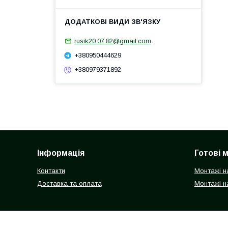
rusik20.07.82@gmail.com
+380950444629
+380979371892
Інформація
Готові 
Контакти
Монтажі н
Доставка та оплата
Монтажі н