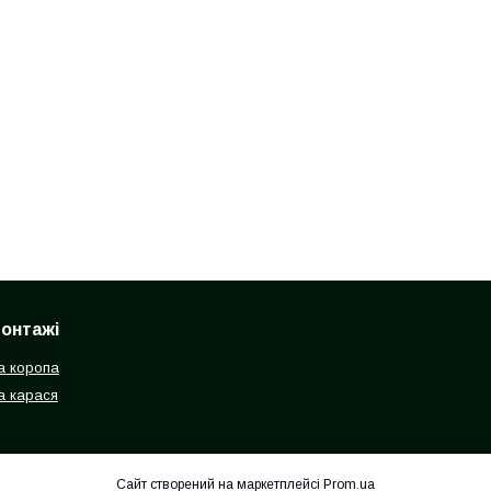
монтажі
а коропа
а карася
Сайт створений на маркетплейсі
Prom.ua