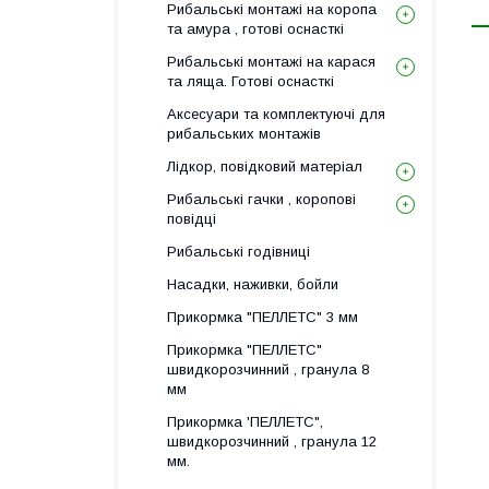
Рибальські монтажі на коропа
та амура , готові оснасткі
Рибальські монтажі на карася
та ляща. Готові оснасткі
Аксесуари та комплектуючі для
рибальських монтажів
Лідкор, повiдковий матеріал
Рибальські гачки , коропові
повідці
Рибальські годівниці
Насадки, наживки, бойли
Прикормка "ПЕЛЛЕТС" 3 мм
Прикормка "ПЕЛЛЕТС"
швидкорозчинний , гранула 8
мм
Прикормка 'ПЕЛЛЕТС",
швидкорозчинний , гранула 12
мм.