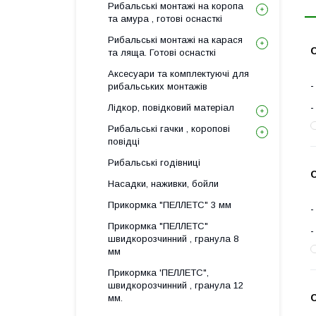
Рибальські монтажі на коропа
та амура , готові оснасткі
Рибальські монтажі на карася
С
та ляща. Готові оснасткі
Аксесуари та комплектуючі для
рибальських монтажів
Лідкор, повiдковий матеріал
Рибальські гачки , коропові
повідці
Рибальські годівниці
С
Насадки, наживки, бойли
Прикормка "ПЕЛЛЕТС" 3 мм
Прикормка "ПЕЛЛЕТС"
швидкорозчинний , гранула 8
мм
Прикормка 'ПЕЛЛЕТС",
швидкорозчинний , гранула 12
мм.