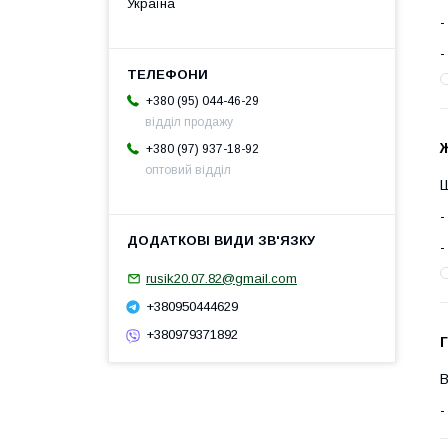
Україна
+380 (95) 044-46-29
відділ продажу
+380 (97) 937-18-92
оптовий відділ
Ш
rusik20.07.82@gmail.com
+380950444629
+380979371892
Г
В