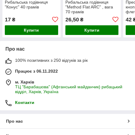
Рибальська годівниця
Рибальська годівниця
Прес
"Конус" 40 грамів
"Method Flat ARC" , вага
кноп
70 грамів
флет
17
26,50
42
₴
₴
Купити
Купити
Про нас
100% позитивних з 250 відгуків за рік
Працює з 06.11.2022
м. Харків
ТЦ "Барабашова" (Афганський майданчик) рибацький
відділ, Харків, Україна
Контакти
Про нас