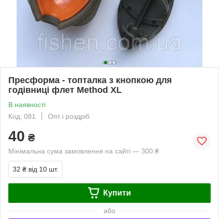
Пресформа - топталка з кнопкою для
годівниці флет Method XL
В наявності
Код: 081
Опт і роздріб
40
₴
Мінімальна сума замовлення на сайті — 300 ₴
32 ₴
від 10 шт.
Купити
або