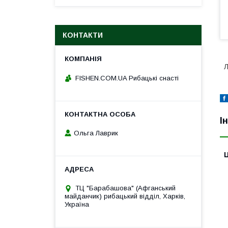
КОНТАКТИ
Л
FISHEN.COM.UA Рибацькі снасті
І
Ольга Лаврик
Ц
ТЦ "Барабашова" (Афганський
майданчик) рибацький відділ, Харків,
Україна