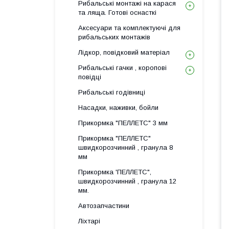
Рибальські монтажі на карася
та ляща. Готові оснасткі
Аксесуари та комплектуючі для
рибальських монтажів
Лідкор, повiдковий матеріал
Рибальські гачки , коропові
повідці
Рибальські годівниці
Насадки, наживки, бойли
Прикормка "ПЕЛЛЕТС" 3 мм
Прикормка "ПЕЛЛЕТС"
швидкорозчинний , гранула 8
мм
Прикормка 'ПЕЛЛЕТС",
швидкорозчинний , гранула 12
мм.
Автозапчастини
Ліхтарі