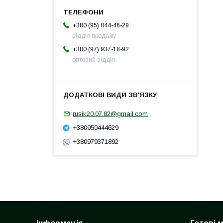
+380 (95) 044-46-29
відділ продажу
+380 (97) 937-18-92
оптовий відділ
rusik20.07.82@gmail.com
+380950444629
+380979371892