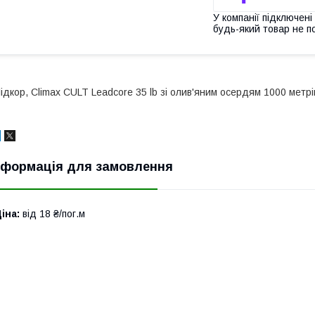
У компанії підключені
будь-який товар не п
ідкор, Climax CULT Leadcore 35 lb зі олив'яним осердям 1000 метрі
нформація для замовлення
іна:
від 18 ₴/пог.м