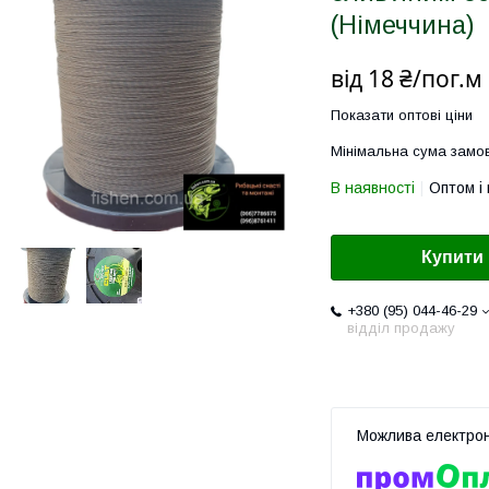
(Німеччина)
від
18 ₴/пог.м
Показати оптові ціни
Мінімальна сума замов
В наявності
Оптом і 
Купити
+380 (95) 044-46-29
відділ продажу