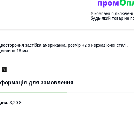
У компанії підключені
будь-який товар не п
востороння застібка американка, розмір √2 з нержавіючої сталі.
овжина 18 мм
нформація для замовлення
іна:
3,20 ₴