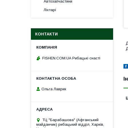
Автозапчастини
Ліхтарі
КОНТАКТИ
Д
Д
FISHEN.COM.UA Рибацькі снасті
І
Ольга Лаврик
Ц
ТЦ "Барабашова" (Афганський
майданчик) рибацький відділ, Харків,