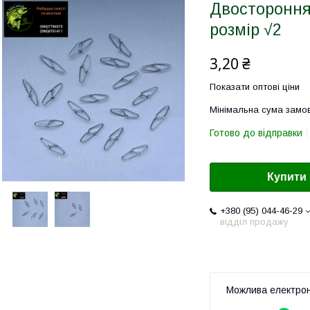
Двостороння
розмір √2
3,20 ₴
Показати оптові ціни
Мінімальна сума замов
Готово до відправки
Купити
+380 (95) 044-46-29
відділ продажу