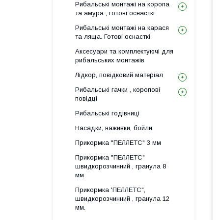
Рибальські монтажі на коропа
та амура , готові оснасткі
Рибальські монтажі на карася
та ляща. Готові оснасткі
Аксесуари та комплектуючі для
рибальських монтажів
Лідкор, повiдковий матеріал
Рибальські гачки , коропові
повідці
Рибальські годівниці
Насадки, наживки, бойли
Прикормка "ПЕЛЛЕТС" 3 мм
Прикормка "ПЕЛЛЕТС"
швидкорозчинний , гранула 8
мм
Прикормка 'ПЕЛЛЕТС",
швидкорозчинний , гранула 12
мм.