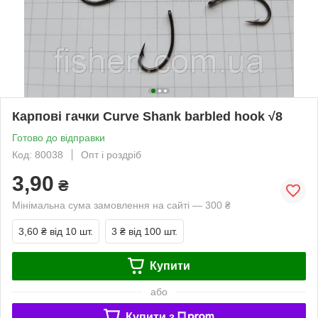
Карпові гачки Curve Shank barbled hook √8
Готово до відправки
Код: 80038
Опт і роздріб
3,90
₴
Мінімальна сума замовлення на сайті — 300 ₴
3,60 ₴
від 10 шт.
3 ₴
від 100 шт.
Купити
або
Купити з