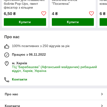
бойлів Pop-Ups, гвинт
"Посилена"
ковз
фіксатор з кільцем
6,50
4
6
₴
₴
₴
Купити
Купити
Про нас
100% позитивних з 250 відгуків за рік
Працює з 06.11.2022
м. Харків
ТЦ "Барабашова" (Афганський майданчик) рибацький
відділ, Харків, Україна
Контакти
Про нас
Контакти