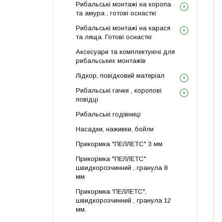
Рибальські монтажі на коропа
та амура , готові оснасткі
Рибальські монтажі на карася
та ляща. Готові оснасткі
Аксесуари та комплектуючі для
рибальських монтажів
Лідкор, повiдковий матеріал
Рибальські гачки , коропові
повідці
Рибальські годівниці
Насадки, наживки, бойли
Прикормка "ПЕЛЛЕТС" 3 мм
Прикормка "ПЕЛЛЕТС"
швидкорозчинний , гранула 8
мм
Прикормка 'ПЕЛЛЕТС",
швидкорозчинний , гранула 12
мм.