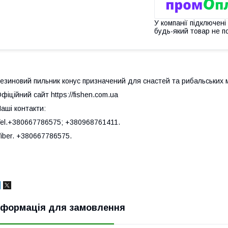
У компанії підключені
будь-який товар не п
езиновий пильник конус призначений для снастей та рибальських мо
фіційний сайт https://fishen.com.ua
аші контакти:
el.+380667786575; +380968761411.
iber. +380667786575.
нформація для замовлення