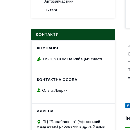
Автозапчастини
Ліхтарі
КОНТАКТИ
Р
О
FISHEN.COM.UA Рибацькі снасті
Н
T
V
Ольга Лаврик
І
ТЦ "Барабашова" (Афганський
майданчик) рибацький відділ, Харків,