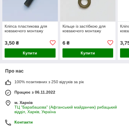
Кліпса пластикова для
Кільце із застібкою для
Кліп
ковзаючого монтажу
ковзаючого монтажу
ковз
3,50
6
3,7
₴
₴
Купити
Купити
Про нас
100% позитивних з 250 відгуків за рік
Працює з 06.11.2022
м. Харків
ТЦ "Барабашова" (Афганський майданчик) рибацький
відділ, Харків, Україна
Контакти