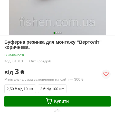
Буферна резинка для монтажу "Вертоліт"
коричнева.
В наявності
Код: 01310
Опт і роздріб
3
від
₴
Мінімальна сума замовлення на сайті — 300 ₴
2,50 ₴
від 10 шт.
2 ₴
від 100 шт.
Купити
або