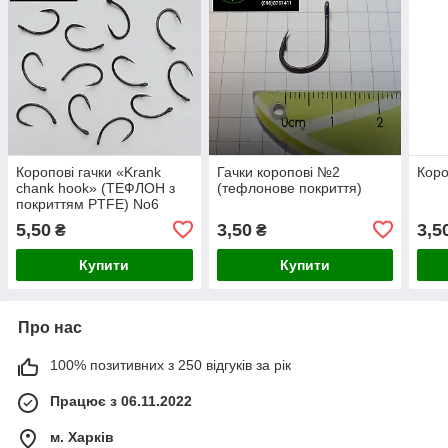
Коропові гачки «Krank
Гачки корoпові №2
Коро
chank hook» (ТЕФЛОН з
(тефлонове покриття)
покриттям PTFE) No6
5,50
3,50
3,5
₴
₴
Купити
Купити
Про нас
100% позитивних з 250 відгуків за рік
Працює з 06.11.2022
м. Харків