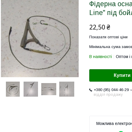
Фідерна осна
Line" під бой
22,50 ₴
Показати оптові ціни
Мінімальна сума замов
В наявності
Оптом і 
Купити
+380 (95) 044-46-29
відділ продажу