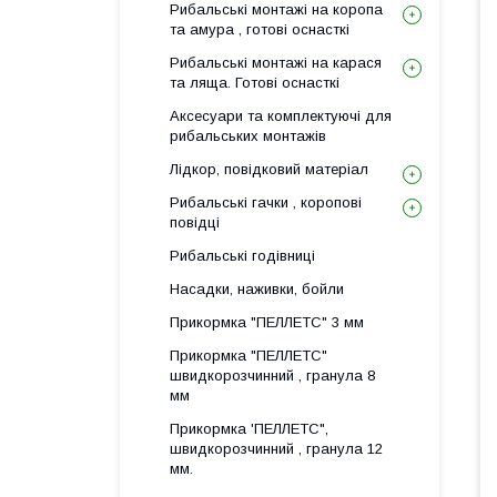
Рибальські монтажі на коропа
та амура , готові оснасткі
Рибальські монтажі на карася
та ляща. Готові оснасткі
Аксесуари та комплектуючі для
рибальських монтажів
Лідкор, повiдковий матеріал
Рибальські гачки , коропові
повідці
Рибальські годівниці
Насадки, наживки, бойли
Прикормка "ПЕЛЛЕТС" 3 мм
Прикормка "ПЕЛЛЕТС"
швидкорозчинний , гранула 8
мм
Прикормка 'ПЕЛЛЕТС",
швидкорозчинний , гранула 12
мм.