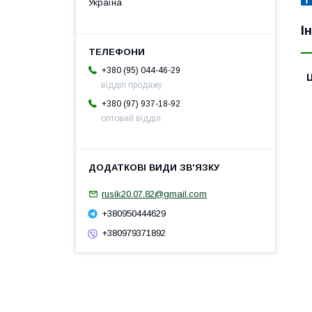
Україна
І
+380 (95) 044-46-29
Ц
відділ продажу
+380 (97) 937-18-92
оптовий відділ
rusik20.07.82@gmail.com
+380950444629
+380979371892