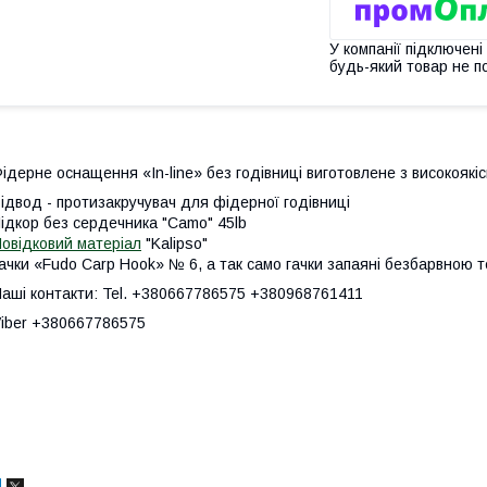
У компанії підключені
будь-який товар не п
ідерне оснащення «In-line» без годівниці виготовлене з високоякіс
ідвод - протизакручувач для фідерної годівниці
ідкор без сердечника "Camo" 45lb
овідковий матеріал
"Kalipso"
ачки «Fudo Carp Hook» № 6, а так само гачки запаяні безбарвною 
аші контакти: Tel. +380667786575 +380968761411
iber +380667786575