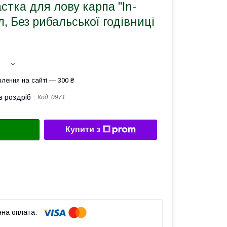
стка для лову карпа "In-
л, Без рибальської годівниці
лення на сайті — 300 ₴
в роздріб
Код:
0971
Купити з