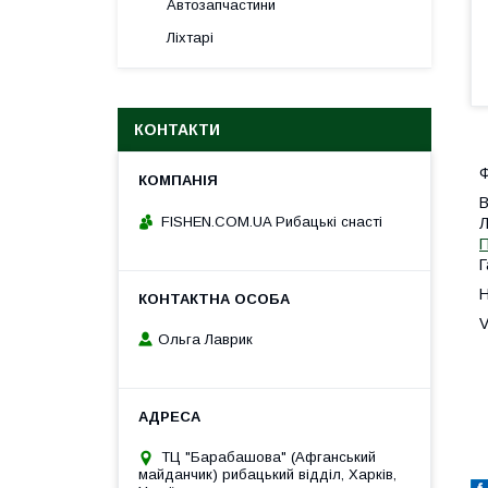
Автозапчастини
Ліхтарі
КОНТАКТИ
Ф
В
FISHEN.COM.UA Рибацькі снасті
Л
П
Г
Н
V
Ольга Лаврик
ТЦ "Барабашова" (Афганський
майданчик) рибацький відділ, Харків,