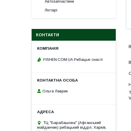
Автозапчастини
Ліхтарі
КОНТАКТИ
В
FISHEN.COM.UA Рибацькі снасті
В
О
Н
Ольга Лаврик
T
V
ТЦ "Барабашова" (Афганський
майданчик) рибацький відділ, Харків,