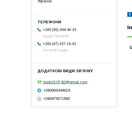
Україна
І
+380 (95) 044-46-29
відділ продажу
+380 (97) 937-18-92
Ц
оптовий відділ
rusik20.07.82@gmail.com
+380950444629
+380979371892