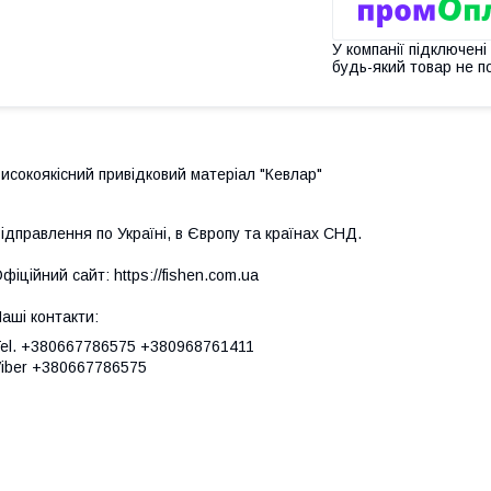
У компанії підключені
будь-який товар не п
исокоякісний привідковий матеріал "Кевлар"
ідправлення по Україні, в Європу та країнах СНД.
фіційний сайт: https://fishen.com.ua
аші контакти:
el. +380667786575 +380968761411
iber +380667786575