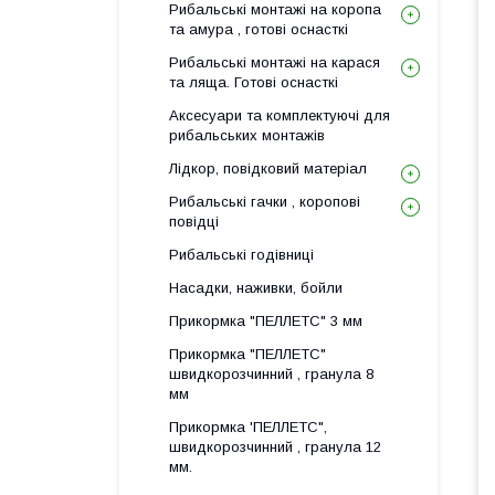
Рибальські монтажі на коропа
та амура , готові оснасткі
Рибальські монтажі на карася
та ляща. Готові оснасткі
Аксесуари та комплектуючі для
рибальських монтажів
Лідкор, повiдковий матеріал
Рибальські гачки , коропові
повідці
Рибальські годівниці
Насадки, наживки, бойли
Прикормка "ПЕЛЛЕТС" 3 мм
Прикормка "ПЕЛЛЕТС"
швидкорозчинний , гранула 8
мм
Прикормка 'ПЕЛЛЕТС",
швидкорозчинний , гранула 12
мм.